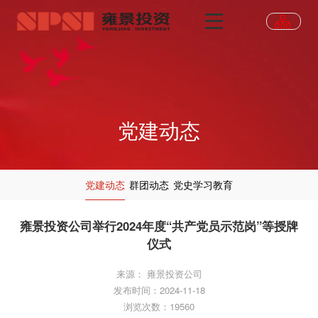
党建动态
党建动态
群团动态
党史学习教育
雍景投资公司举行2024年度“共产党员示范岗”等授牌
仪式
来源： 雍景投资公司
发布时间：2024-11-18
浏览次数：19560